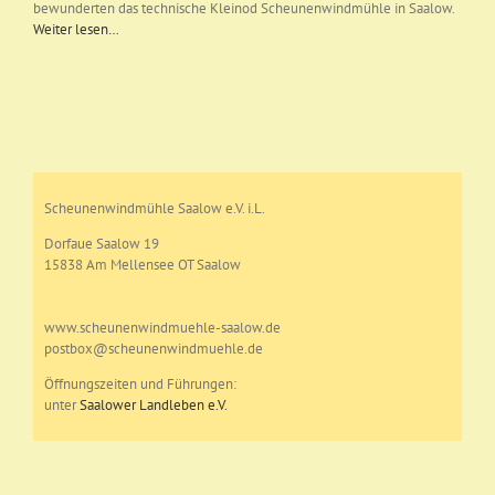
bewunderten das technische Kleinod Scheunenwindmühle in Saalow.
Weiter lesen…
Scheunenwindmühle Saalow e.V. i.L.
Dorfaue Saalow 19
15838 Am Mellensee OT Saalow
www.scheunenwindmuehle-saalow.de
postbox@scheunenwindmuehle.de
Öffnungszeiten und Führungen:
unter
Saalower Landleben e.V.