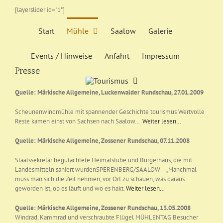
Zum
[layerslider id="1"]
Inhalt
springen
Start
Mühle
Saalow
Galerie
Events / Hinweise
Anfahrt
Impressum
Presse
Quelle: Märkische Allgemeine, Luckenwalder Rundschau, 27.01.2009
Scheunenwindmühle mit spannender Geschichte tourismus Wertvolle
Reste kamen einst von Sachsen nach Saalow…
Weiter lesen…
Quelle: Märkische Allgemeine, Zossener Rundschau, 07.11.2008
Staatssekretär begutachtete Heimatstube und Bürgerhaus, die mit
Landesmitteln saniert wurdenSPERENBERG/SAALOW – „Manchmal
muss man sich die Zeit nehmen, vor Ort zu schauen, was daraus
geworden ist, ob es läuft und wo es hakt.
Weiter lesen…
Quelle: Märkische Allgemeine, Zossener Rundschau, 13.05.2008
Windrad, Kammrad und verschraubte Flügel MÜHLENTAG Besucher