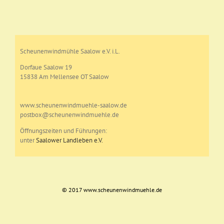
Scheunenwindmühle Saalow e.V. i.L.
Dorfaue Saalow 19
15838 Am Mellensee OT Saalow
www.scheunenwindmuehle-saalow.de
postbox@scheunenwindmuehle.de
Öffnungszeiten und Führungen:
unter
Saalower Landleben e.V.
© 2017 www.scheunenwindmuehle.de