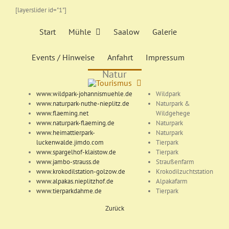
Zum
[layerslider id="1"]
Inhalt
springen
Start
Mühle
Saalow
Galerie
Events / Hinweise
Anfahrt
Impressum
Natur
www.wildpark-johannismuehle.de
Wildpark
www.naturpark-nuthe-nieplitz.de
Naturpark &
www.flaeming.net
Wildgehege
www.naturpark-flaeming.de
Naturpark
www.heimattierpark-
Naturpark
luckenwalde.jimdo.com
Tierpark
www.spargelhof-klaistow.de
Tierpark
www.jambo-strauss.de
Straußenfarm
www.krokodilstation-golzow.de
Krokodilzuchtstation
www.alpakas.nieplitzhof.de
Alpakafarm
www.tierparkdahme.de
Tierpark
Zurück