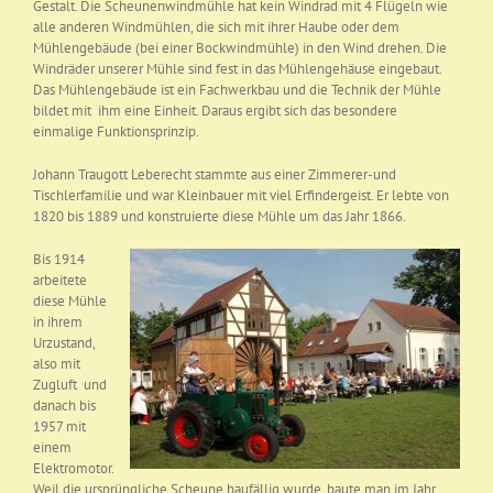
Gestalt. Die Scheunenwindmühle hat kein Windrad mit 4 Flügeln wie
alle anderen Windmühlen, die sich mit ihrer Haube oder dem
Mühlengebäude (bei einer Bockwindmühle) in den Wind drehen. Die
Windräder unserer Mühle sind fest in das Mühlengehäuse eingebaut.
Das Mühlengebäude ist ein Fachwerkbau und die Technik der Mühle
bildet mit ihm eine Einheit. Daraus ergibt sich das besondere
einmalige Funktionsprinzip.
Johann Traugott Leberecht stammte aus einer Zimmerer-und
Tischlerfamilie und war Kleinbauer mit viel Erfindergeist. Er lebte von
1820 bis 1889 und konstruierte diese Mühle um das Jahr 1866.
Bis 1914
arbeitete
diese Mühle
in ihrem
Urzustand,
also mit
Zugluft und
danach bis
1957 mit
einem
Elektromotor.
Weil die ursprüngliche Scheune baufällig wurde, baute man im Jahr