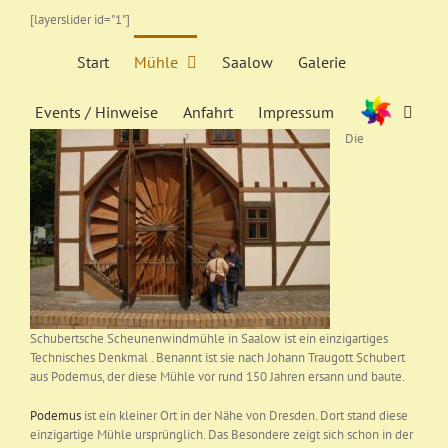
Zum
[layerslider id="1"]
Inhalt
springen
Start
Mühle
Saalow
Galerie
Events / Hinweise
Anfahrt
Impressum
Die
Schubertsche Scheunenwindmühle in Saalow ist ein einzigartiges
Technisches Denkmal . Benannt ist sie nach Johann Traugott Schubert
aus Podemus, der diese Mühle vor rund 150 Jahren ersann und baute.
Podemus
ist ein kleiner Ort in der Nähe von Dresden. Dort stand diese
einzigartige Mühle ursprünglich. Das Besondere zeigt sich schon in der